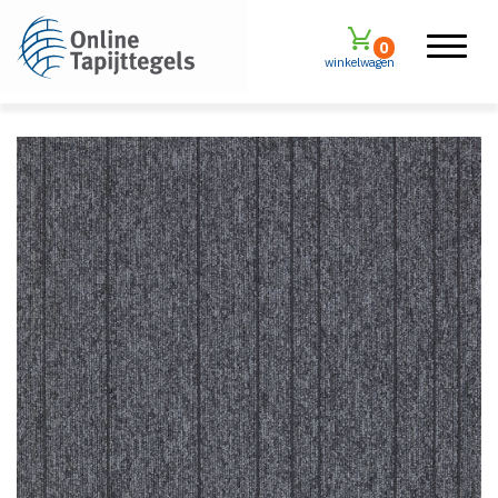
0
winkelwagen