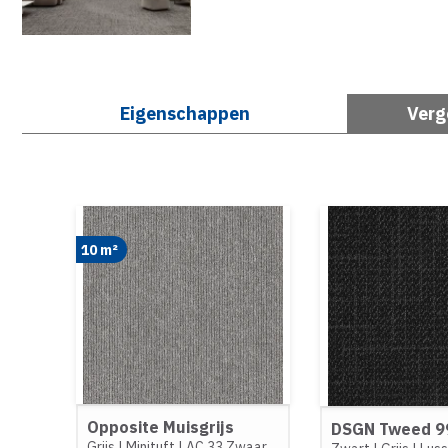
Eigenschappen
Verg
10 m²
Opposite Muisgrijs
DSGN Tweed 9
Grijs
|
Minituft
|
AC 33 Zwaar