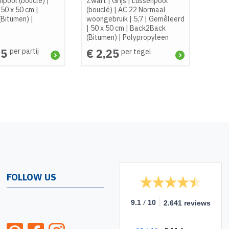
npool (bouclé)
|
Zwart
|
Grijs
|
Lussenpool
|
50 x 50 cm
|
(bouclé)
|
AC 22 Normaal
(Bitumen)
|
woongebruik
|
5,7
|
Gemêleerd
|
50 x 50 cm
|
Back2Back
(Bitumen)
|
Polypropyleen
75
€ 2,25
per partij
per tegel
FOLLOW US
/
9.1
10
2.641 reviews