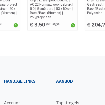
senpool
Grijs
|
Lussenpool (bouclé)
|
Grijs
|
Lusse
aar project
AC 22 Normaal woongebruik
|
Gestreept
ctuur
|
50 x
5,0
|
Gemêleerd
|
50 x 50 cm
|
Back2Back 
 (Bitumen)
|
Back2Back (Bitumen)
|
Polyamide
Polypropyleen
€ 3,50
€ 204,
el
per tegel
HANDIGE LINKS
AANBOD
Account
Tapijttegels