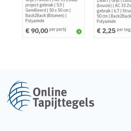
Zwart
|
Grijs
|
Lus
project gebruik
|
5,9
|
(bouclé)
|
AC 33 Zw
Gemêleerd
|
50 x 50 cm
|
gebruik
|
6,7
|
Stru
Back2Back (Bitumen)
|
50 cm
|
Back2Back
Polyamide
Polyamide
€ 90,00
€ 2,25
per partij
per teg