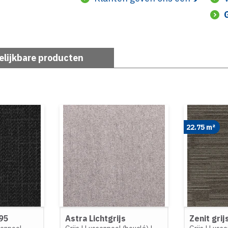
elijkbare producten
22.75 m²
95
Astra Lichtgrijs
Zenit grij