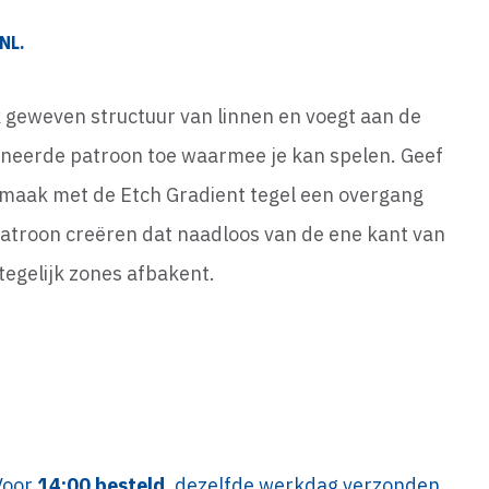
NL.
k geweven structuur van linnen en voegt aan de
sineerde patroon toe waarmee je kan spelen. Geef
en maak met de Etch Gradient tegel een overgang
patroon creëren dat naadloos van de ene kant van
tegelijk zones afbakent.
Voor
14:00 besteld
, dezelfde werkdag verzonden