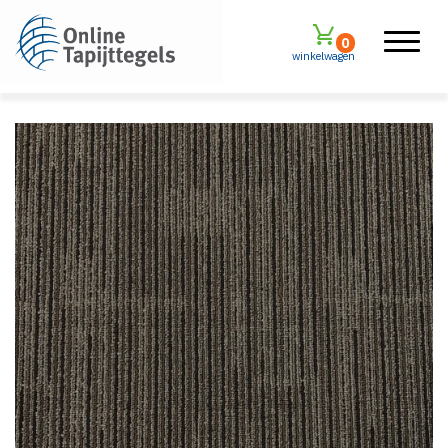
0
winkelwagen