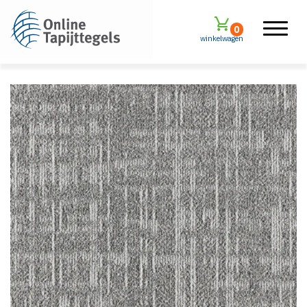
0
winkelwagen