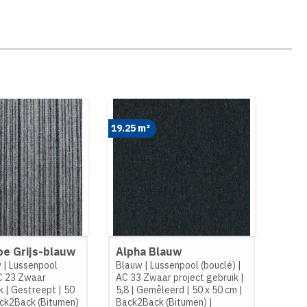
19.25 m²
ipe Grijs-blauw
Alpha Blauw
w
|
Lussenpool
Blauw
|
Lussenpool (bouclé)
|
C 23 Zwaar
AC 33 Zwaar project gebruik
|
k
|
Gestreept
|
50
5,8
|
Gemêleerd
|
50 x 50 cm
|
ck2Back (Bitumen)
Back2Back (Bitumen)
|