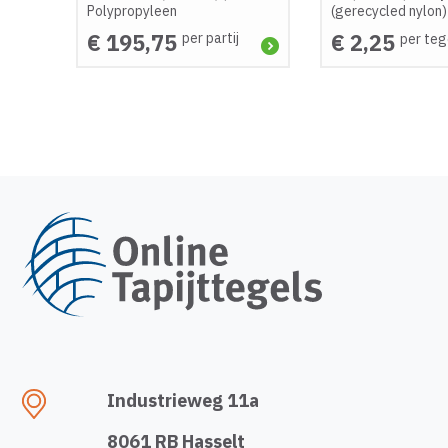
Polypropyleen
(gerecycled nylon)
€ 195,75
€ 2,25
per partij
per teg
Industrieweg 11a
8061 RB Hasselt