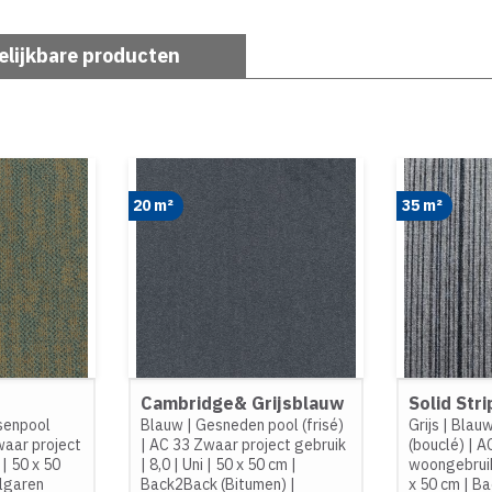
elijkbare producten
20 m²
35 m²
Cambridge& Grijsblauw
Solid Str
senpool
Blauw
|
Gesneden pool (frisé)
Grijs
|
Blau
aar project
|
AC 33 Zwaar project gebruik
(bouclé)
|
A
|
50 x 50
|
8,0
|
Uni
|
50 x 50 cm
|
woongebrui
lgaren
Back2Back (Bitumen)
|
x 50 cm
|
Ba