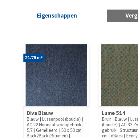
Eigenschappen
Verg
21.75 m²
Diva Blauw
Lume 514
Blauw
|
Lussenpool (bouclé)
|
Bruin
|
Blauw
|
Lus
AC 22 Normaal woongebruik
|
(bouclé)
|
AC 33 Zw
5,7
|
Gemêleerd
|
50 x 50 cm
|
gebruik
|
Structuur
Back2Back (Bitumen)
|
cm
|
dBack
|
Econy