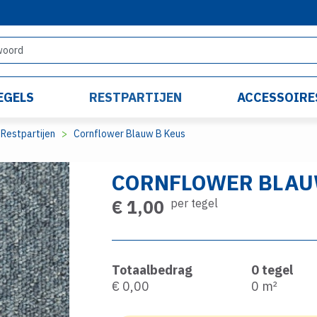
EGELS
RESTPARTIJEN
ACCESSOIRE
Restpartijen
Cornflower Blauw B Keus
CORNFLOWER BLAU
€ 1,00
per tegel
Totaalbedrag
0
tegel
€ 0,00
0
m²