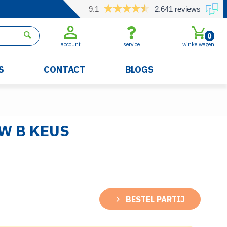
9.1
2.641 reviews
0
account
service
winkelwagen
S
CONTACT
BLOGS
W B KEUS
BESTEL PARTIJ