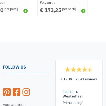
leen
Polyamide
00
€ 173,25
per partij
per partij
FOLLOW US
/
9.1
10
2.641 reviews
10
/
10
D.
Westerhaar
Prima bedrijf
voorwaarden