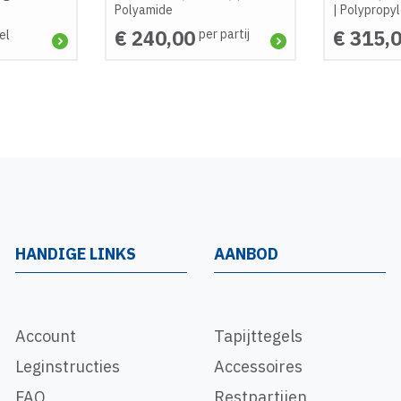
Polyamide
|
Polypropy
€ 240,00
€ 315,
per partij
el
HANDIGE LINKS
AANBOD
Account
Tapijttegels
Leginstructies
Accessoires
FAQ
Restpartijen