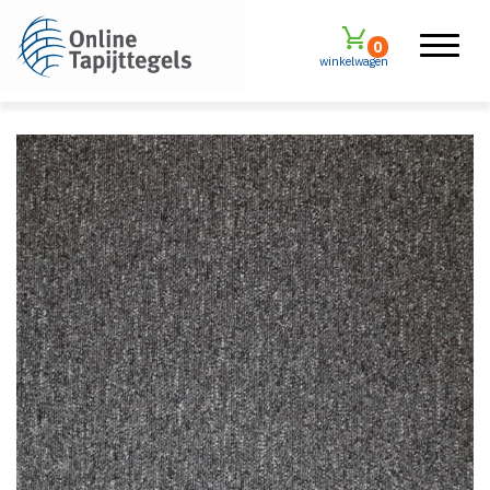
0
winkelwagen