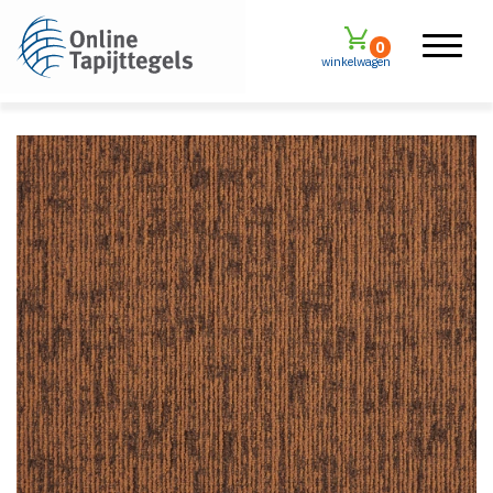
0
winkelwagen