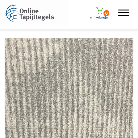
0
winkelwagen