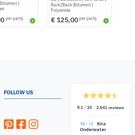
(Bitumen)
|
Back2Back (Bitumen)
|
een
Polyamide
00
€ 125,00
per partij
per partij
FOLLOW US
/
9.1
10
2.641 reviews
10
/
10
Rita
Onderwater