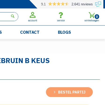
9.1
2.641 reviews
0
account
service
winkelwagen
S
CONTACT
BLOGS
BRUIN B KEUS
BESTEL PARTIJ