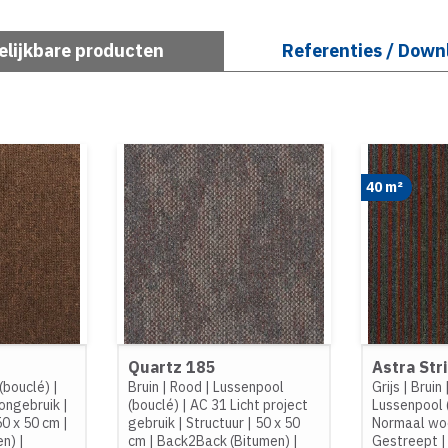
elijkbare producten
Referenties / Down
40 m²
Quartz 185
Astra Str
(bouclé)
|
Bruin
|
Rood
|
Lussenpool
Grijs
|
Bruin
ongebruik
|
(bouclé)
|
AC 31 Licht project
Lussenpool 
50 x 50 cm
|
gebruik
|
Structuur
|
50 x 50
Normaal wo
en)
|
cm
|
Back2Back (Bitumen)
|
Gestreept