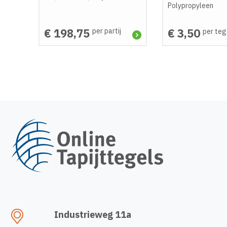
Polypropyleen
€ 198,75
€ 3,50
per partij
per teg
Industrieweg 11a