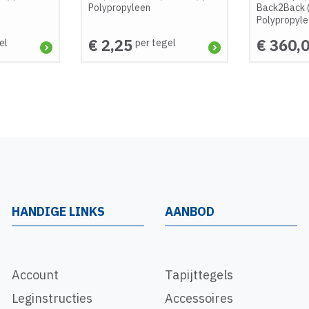
Polypropyleen
Back2Back 
Polypropyl
€ 2,25
€ 360,
el
per tegel
HANDIGE LINKS
AANBOD
Account
Tapijttegels
Leginstructies
Accessoires