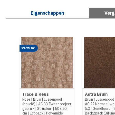
Eigenschappen
Verg
39.75 m²
Trace B Keus
Astra Bruin
Rose
|
Bruin
|
Lussenpool
Bruin
|
Lussenpool 
(bouclé)
|
AC 33 Zwaar project
AC 22 Normaal wo
gebruik
|
Structuur
|
50 x 50
5,0
|
Gemêleerd
|
cm
|
Ecoback
|
Polyamide
Back2Back (Bitum