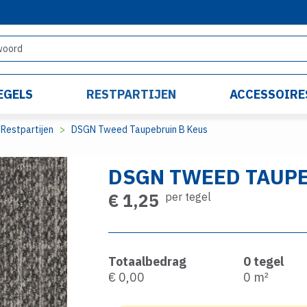
EGELS
RESTPARTIJEN
ACCESSOIRE
Restpartijen
DSGN Tweed Taupebruin B Keus
DSGN TWEED TAUPE
€ 1,25
per tegel
Totaalbedrag
0
tegel
€ 0,00
0
m²