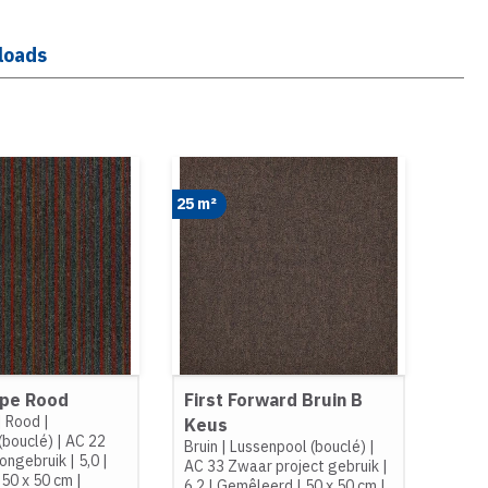
loads
25 m²
ipe Rood
First Forward Bruin B
|
Rood
|
Keus
(bouclé)
|
AC 22
Bruin
|
Lussenpool (bouclé)
|
ongebruik
|
5,0
|
AC 33 Zwaar project gebruik
|
|
50 x 50 cm
|
6,2
|
Gemêleerd
|
50 x 50 cm
|