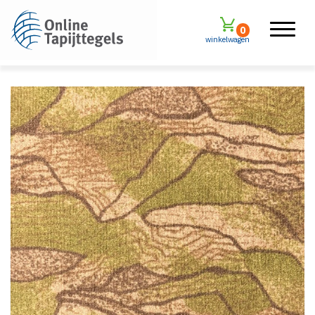
0
winkelwagen