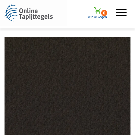
0
winkelwagen