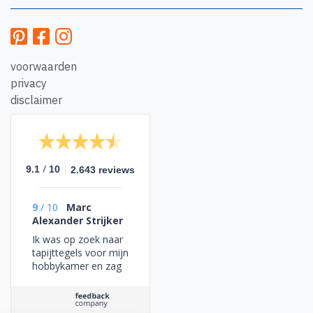
voorwaarden
privacy
disclaimer
/
9.1
10
2.643 reviews
9
/
10
Marc
Alexander Strijker
Ik was op zoek naar
tapijttegels voor mijn
hobbykamer en zag
dat dit bedrijf
restpartijen verkocht
tegen een gunstige