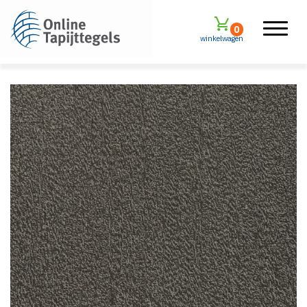
0
winkelwagen