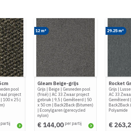
12 m²
29.25 m²
25cm
Gleam Beige-grijs
Rocket Gr
neden pool
Grijs
|
Beige
|
Gesneden pool
Grijs
|
Lusse
aal project
(frisé)
|
AC 33 Zwaar project
AC 33 Zwaar
|
100 x 25
|
gebruik
|
9,5
|
Gemêleerd
|
50
Gemêleerd
en)
x 50 cm
|
Back2Back (Bitumen)
Back2Back 
|
Econylgaren (gerecycled
Polyamide
nylon)
€ 144,00
€ 263,
 partij
per partij