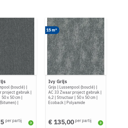
15 m²
ijs
Ivy Grijs
npool (bouclé)
|
Grijs
|
Lussenpool (bouclé)
|
 project gebruik
|
AC 33 Zwaar project gebruik
|
|
50 x 50 cm
|
6,2
|
Structuur
|
50 x 50 cm
|
(Bitumen)
|
Ecoback
|
Polyamide
25
€ 135,00
per partij
per partij