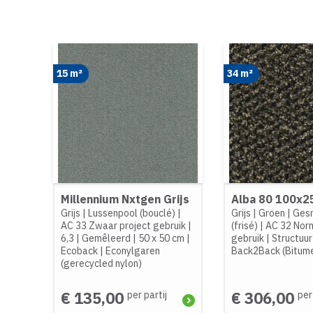
15 m²
34 m²
Millennium Nxtgen Grijs
Alba 80 100x
Grijs
|
Lussenpool (bouclé)
|
Grijs
|
Groen
|
Ges
AC 33 Zwaar project gebruik
|
(frisé)
|
AC 32 Norm
6,3
|
Gemêleerd
|
50 x 50 cm
|
gebruik
|
Structuur
Ecoback
|
Econylgaren
Back2Back (Bitum
(gerecycled nylon)
€ 135,00
€ 306,00
per partij
per