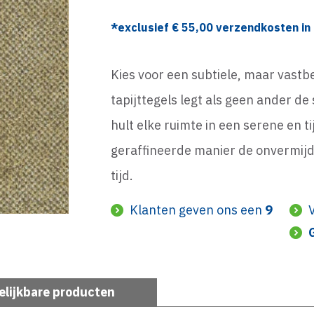
*exclusief €
55,00
verzendkosten in 
Kies voor een subtiele, maar vastb
tapijttegels legt als geen ander d
hult elke ruimte in een serene en t
geraffineerde manier de onvermijd
tijd.
Klanten geven ons een
9
elijkbare producten