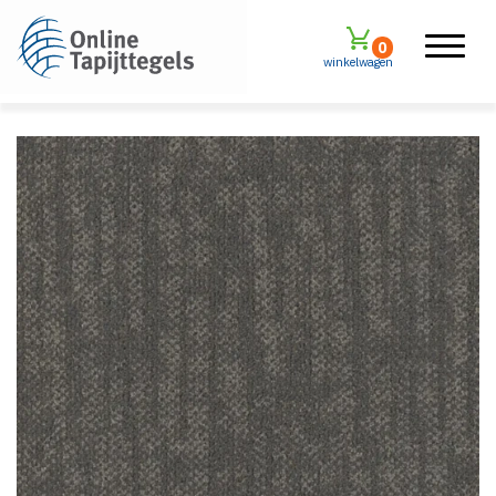
0
winkelwagen