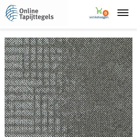
0
winkelwagen