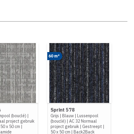
60 m²
s
Sprint 578
npool (bouclé)
|
Grijs
|
Blauw
|
Lussenpool
al project gebruik
(bouclé)
|
AC 32 Normaal
|
50 x 50 cm
|
project gebruik
|
Gestreept
|
yamide
50 x 50 cm
|
Back2Back