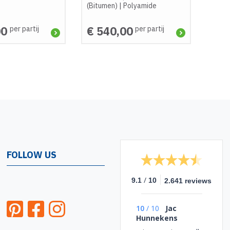
(Bitumen)
|
Polyamide
00
€ 540,00
per partij
per partij
FOLLOW US
/
9.1
10
2.641 reviews
10
/
10
Jac
Hunnekens