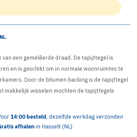
NL.
t van een gemelêerde draad. De tapijttegel is
en en is geschikt om in normale woonruimtes te
rkamers. Door de bitumen backing is de tapijttegel
gel makkelijk wisselen mochten de tapijttegels
Voor
14:00 besteld
, dezelfde werkdag verzonden
Gratis afhalen
in Hasselt (NL)