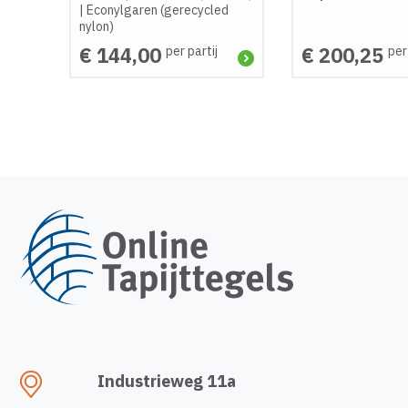
|
Econylgaren (gerecycled
nylon)
€ 144,00
€ 200,25
per partij
per
Industrieweg 11a