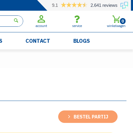
9.1
2.641 reviews
0
account
service
winkelwagen
S
CONTACT
BLOGS
BESTEL PARTIJ