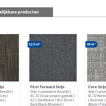
elijkbare producten
12.5 m²
28 m²
ijs
First Forward Grijs
Core Grij
(bouclé)
|
Grijs
|
Lussenpool (bouclé)
|
Grijs
|
Lusse
0 cm
|
AC 33 Zwaar project gebruik
|
AC 32 Norma
en)
|
6,2
|
Gemêleerd
|
50 x 50 cm
|
|
Structuur
Back2Back (Bitumen)
|
dBack
|
Pol