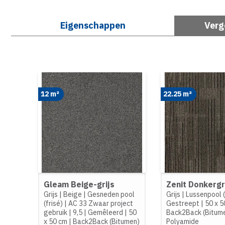
Eigenschappen
Verg
12 m²
22.25 m²
Gleam Beige-grijs
Zenit Donkergr
Grijs
|
Beige
|
Gesneden pool
Grijs
|
Lussenpool 
(frisé)
|
AC 33 Zwaar project
Gestreept
|
50 x 5
gebruik
|
9,5
|
Gemêleerd
|
50
Back2Back (Bitum
x 50 cm
|
Back2Back (Bitumen)
Polyamide