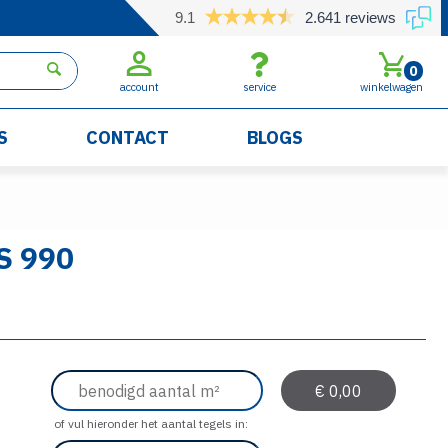
9.1
2.641 reviews
0
account
service
winkelwagen
S
CONTACT
BLOGS
S 990
of vul hieronder het aantal tegels in: