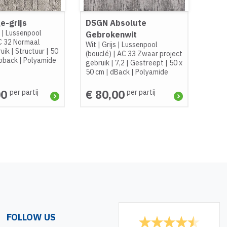
ge-grijs
DSGN Absolute
e
|
Lussenpool
Gebrokenwit
C 32 Normaal
Wit
|
Grijs
|
Lussenpool
ruik
|
Structuur
|
50
(bouclé)
|
AC 33 Zwaar project
oback
|
Polyamide
gebruik
|
7,2
|
Gestreept
|
50 x
50 cm
|
dBack
|
Polyamide
00
€ 80,00
per partij
per partij
FOLLOW US