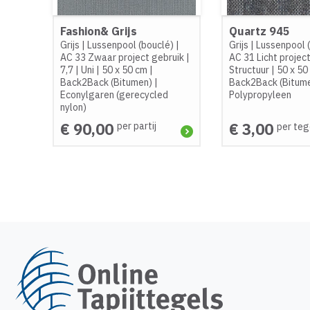
Fashion& Grijs
Quartz 945
Grijs
|
Lussenpool (bouclé)
|
Grijs
|
Lussenpool 
AC 33 Zwaar project gebruik
|
AC 31 Licht projec
7,7
|
Uni
|
50 x 50 cm
|
Structuur
|
50 x 50
Back2Back (Bitumen)
|
Back2Back (Bitum
Econylgaren (gerecycled
Polypropyleen
nylon)
€ 90,00
€ 3,00
per partij
per teg