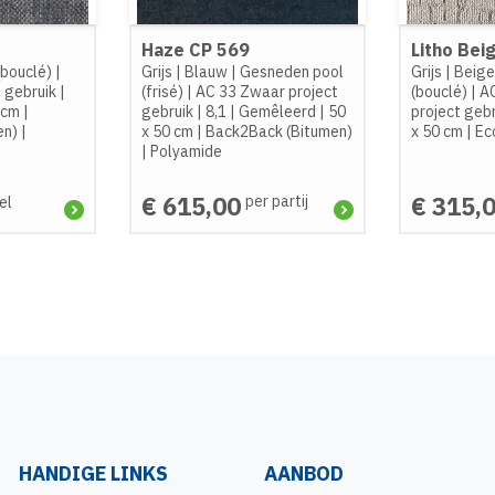
Haze CP 569
Litho Bei
(bouclé)
|
Grijs
|
Blauw
|
Gesneden pool
Grijs
|
Beig
t gebruik
|
(frisé)
|
AC 33 Zwaar project
(bouclé)
|
A
 cm
|
gebruik
|
8,1
|
Gemêleerd
|
50
project geb
en)
|
x 50 cm
|
Back2Back (Bitumen)
x 50 cm
|
Ec
|
Polyamide
€ 615,00
€ 315,
per partij
el
HANDIGE LINKS
AANBOD