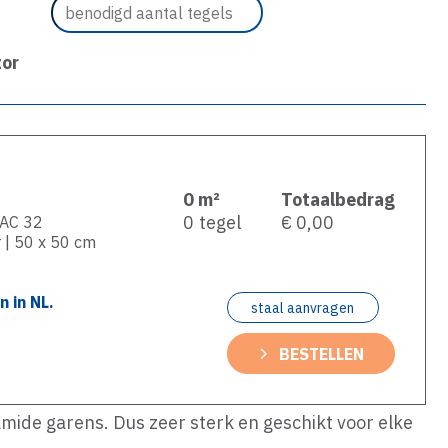
tor
0
m²
Totaalbedrag
0
tegel
€ 0,00
| AC 32
r | 50 x 50 cm
 in NL.
staal aanvragen
BESTELLEN
mide garens. Dus zeer sterk en geschikt voor elke