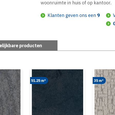
woonruimte in huis of op kantoor.
Klanten geven ons een
9
elijkbare producten
51.25 m²
35 m²