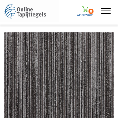
0
winkelwagen