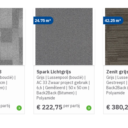
24.75 m²
42.25 m²
3
Spark Lichtgrijs
Zenit grij
(bouclé)
|
Grijs
|
Lussenpool (bouclé)
|
Grijs
|
Lusse
 cm
|
AC 33 Zwaar project gebruik
|
Gestreept
en)
|
6,6
|
Gemêleerd
|
50 x 50 cm
|
Back2Back 
Back2Back (Bitumen)
|
Polyamide
Polyamide
€ 222,75
€ 380,
 partij
per partij