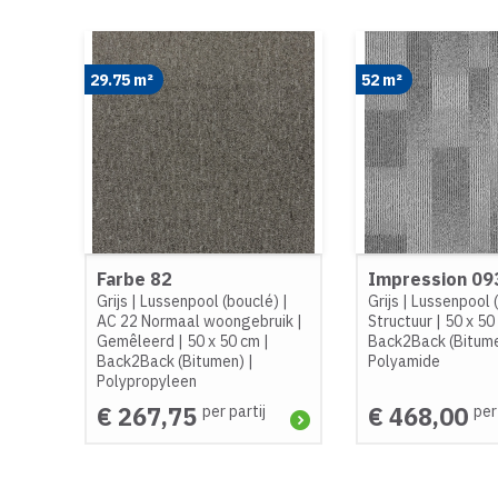
29.75 m²
52 m²
Farbe 82
Impression 09
Grijs
|
Lussenpool (bouclé)
|
Grijs
|
Lussenpool 
AC 22 Normaal woongebruik
|
Structuur
|
50 x 50
Gemêleerd
|
50 x 50 cm
|
Back2Back (Bitum
Back2Back (Bitumen)
|
Polyamide
Polypropyleen
€ 267,75
€ 468,00
per partij
per