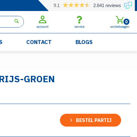
9.1
2.641 reviews
0
account
service
winkelwagen
S
CONTACT
BLOGS
RIJS-GROEN
BESTEL PARTIJ