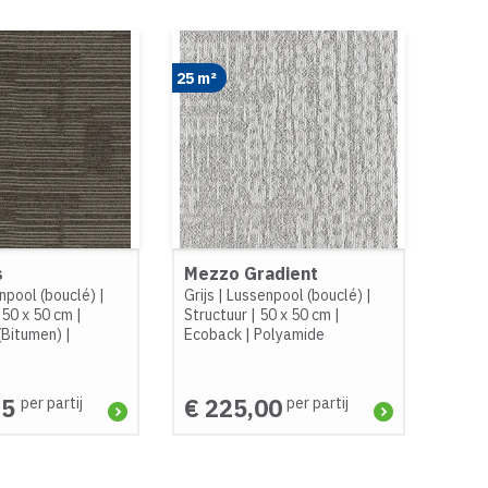
25 m²
s
Mezzo Gradient
npool (bouclé)
|
Grijs
|
Lussenpool (bouclé)
|
|
50 x 50 cm
|
Structuur
|
50 x 50 cm
|
(Bitumen)
|
Ecoback
|
Polyamide
25
€ 225,00
per partij
per partij