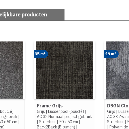
elijkbare producten
35 m²
19 m²
Frame Grijs
DSGN Clo
(bouclé)
|
Grijs
|
Lussenpool (bouclé)
|
Grijs
|
Lusse
ongebruik
|
AC 32 Normaal project gebruik
AC 33 Zwaar
50 x 50 cm
|
|
Structuur
|
50 x 50 cm
|
Structuur
|
5
en)
|
Back2Back (Bitumen)
|
|
Polyamide