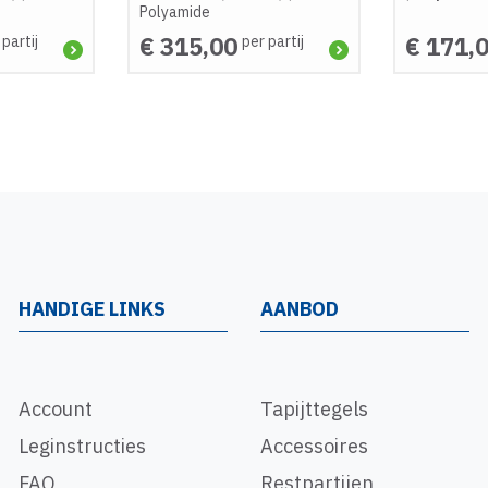
Polyamide
€ 315,00
€ 171,
 partij
per partij
HANDIGE LINKS
AANBOD
Account
Tapijttegels
Leginstructies
Accessoires
FAQ
Restpartijen