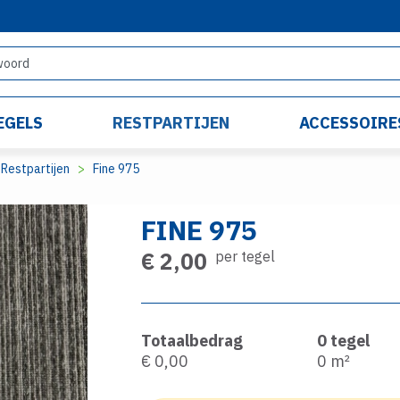
EGELS
RESTPARTIJEN
ACCESSOIRE
Restpartijen
Fine 975
FINE 975
€ 2,00
per tegel
Totaalbedrag
0
tegel
€ 0,00
0
m²