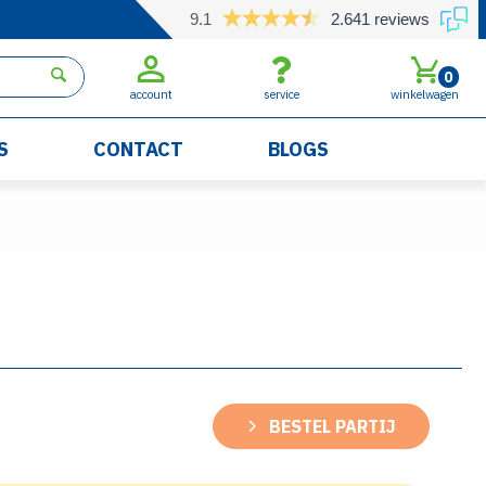
9.1
2.641 reviews
0
account
service
winkelwagen
S
CONTACT
BLOGS
BESTEL PARTIJ