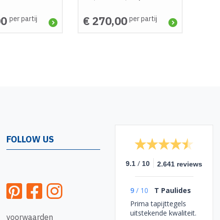
00
€ 270,00
per partij
per partij
FOLLOW US
/
9.1
10
2.641 reviews
9
/
10
T Paulides
Prima tapijttegels
uitstekende kwaliteit.
voorwaarden