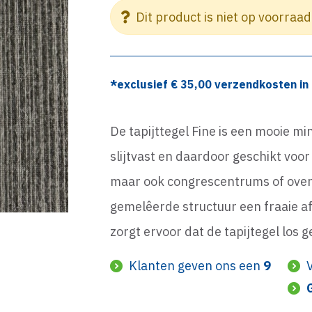
Dit product is niet op voorraad
*exclusief €
35,00
verzendkosten in 
De tapijttegel Fine is een mooie min
slijtvast en daardoor geschikt voo
maar ook congrescentrums of overh
gemelêerde structuur een fraaie a
zorgt ervoor dat de tapijtegel los
Klanten geven ons een
9