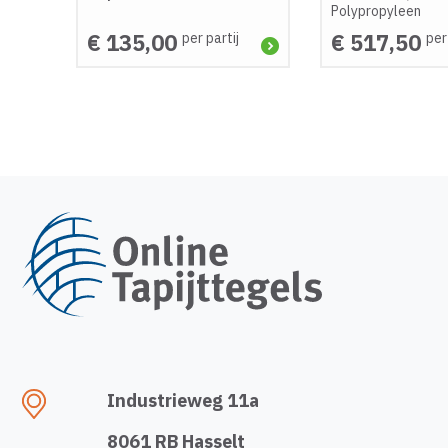
Polypropyleen
€ 135,00
€ 517,50
per partij
per
Industrieweg 11a
8061 RB Hasselt