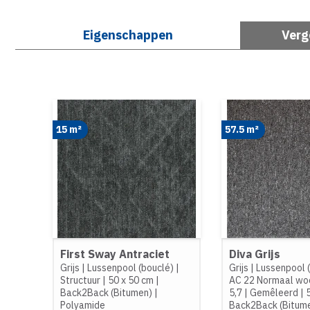
Eigenschappen
Verg
15 m²
57.5 m²
First Sway Antraciet
Diva Grijs
Grijs
|
Lussenpool (bouclé)
|
Grijs
|
Lussenpool 
Structuur
|
50 x 50 cm
|
AC 22 Normaal wo
Back2Back (Bitumen)
|
5,7
|
Gemêleerd
|
Polyamide
Back2Back (Bitum