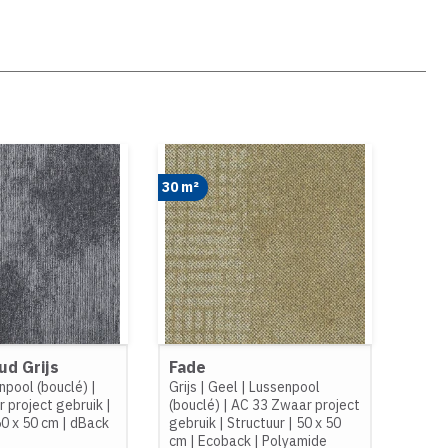
30 m²
ud Grijs
Fade
npool (bouclé)
|
Grijs
|
Geel
|
Lussenpool
 project gebruik
|
(bouclé)
|
AC 33 Zwaar project
0 x 50 cm
|
dBack
gebruik
|
Structuur
|
50 x 50
cm
|
Ecoback
|
Polyamide