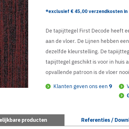
*exclusief €
45,00
verzendkosten in 
De tapijttegel First Decode heeft e
aan de vloer. De Lijnen hebben een
dezelfde kleurstelling. De tapiijt
tapijttegel geschikt is voor in huis
opvallende patroon is de vloer nooi
Klanten geven ons een
9
elijkbare producten
Referenties / Down