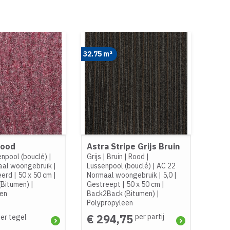
32.75 m²
rood
Astra Stripe Grijs Bruin
enpool (bouclé)
|
Grijs
|
Bruin
|
Rood
|
aal woongebruik
|
Lussenpool (bouclé)
|
AC 22
eerd
|
50 x 50 cm
|
Normaal woongebruik
|
5,0
|
(Bitumen)
|
Gestreept
|
50 x 50 cm
|
een
Back2Back (Bitumen)
|
Polypropyleen
€ 294,75
per partij
er tegel