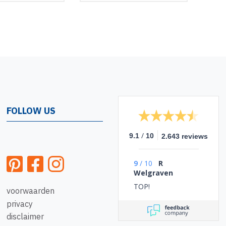
FOLLOW US
/
9.1
10
2.643 reviews
9
/
10
R
Welgraven
TOP!
voorwaarden
privacy
disclaimer