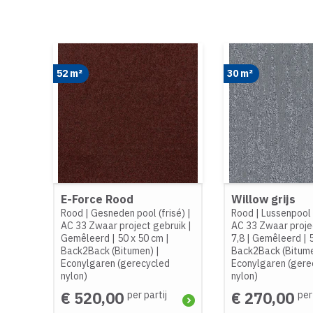
52 m²
30 m²
E-Force Rood
Willow grijs
Rood
|
Gesneden pool (frisé)
|
Rood
|
Lussenpool 
AC 33 Zwaar project gebruik
|
AC 33 Zwaar proje
Gemêleerd
|
50 x 50 cm
|
7,8
|
Gemêleerd
|
Back2Back (Bitumen)
|
Back2Back (Bitum
Econylgaren (gerecycled
Econylgaren (gere
nylon)
nylon)
€ 520,00
€ 270,00
per partij
per