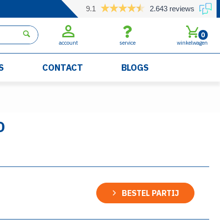
9.1
2.643 reviews
0
account
service
winkelwagen
S
CONTACT
BLOGS
D
BESTEL PARTIJ