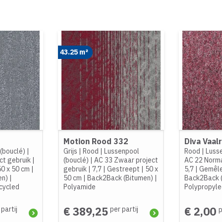
43.25 m²
Motion Rood 332
Diva Vaal
(bouclé)
|
Grijs
|
Rood
|
Lussenpool
Rood
|
Luss
ct gebruik
|
(bouclé)
|
AC 33 Zwaar project
AC 22 Norm
50 x 50 cm
|
gebruik
|
7,7
|
Gestreept
|
50 x
5,7
|
Gemêl
en)
|
50 cm
|
Back2Back (Bitumen)
|
Back2Back 
cycled
Polyamide
Polypropyl
€ 389,25
€ 2,00
 partij
per partij
p