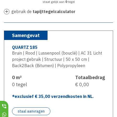
staat gelijk aan
0
tegel
gebruik de
tapijttegelcalculator
Samengevat
QUARTZ 185
Bruin | Rood | Lussenpool (bouclé) | AC 31 Licht
project gebruik | Structuur | 50 x 50 cm |
Back2Back (Bitumen) | Polypropyleen
0
m²
Totaalbedrag
0
tegel
€ 0,00
*exclusief €
35,00
verzendkosten in NL.
staal aanvragen