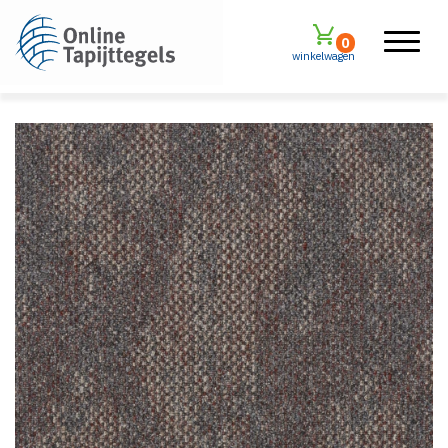
0
winkelwagen