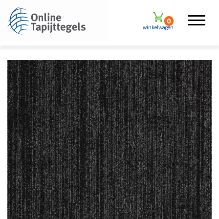
0
winkelwagen