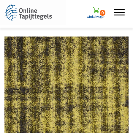
0
winkelwagen