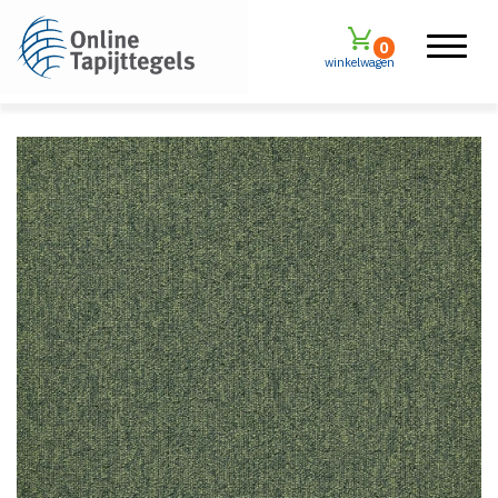
0
winkelwagen