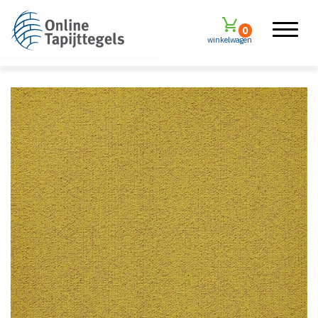
0
winkelwagen