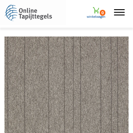
0
winkelwagen