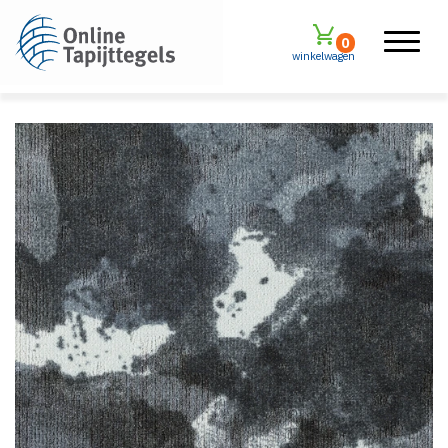
0
winkelwagen