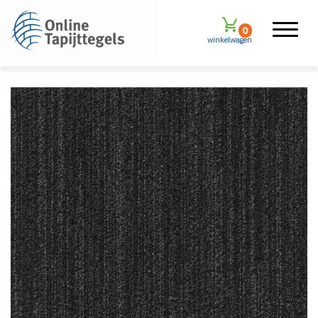
0
winkelwagen