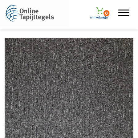
0
winkelwagen