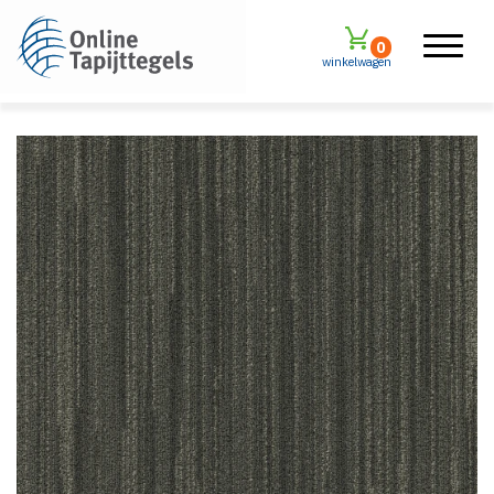
0
winkelwagen