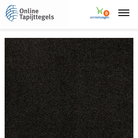
0
winkelwagen