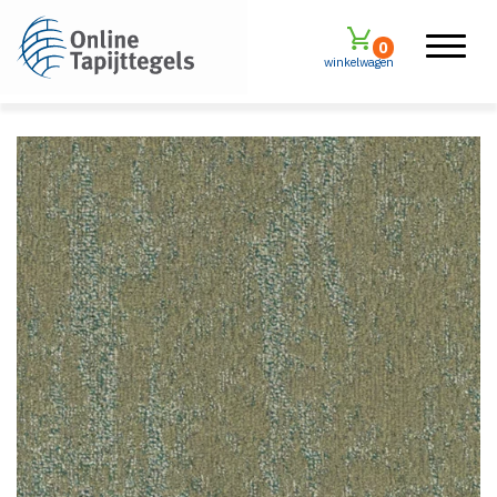
0
winkelwagen