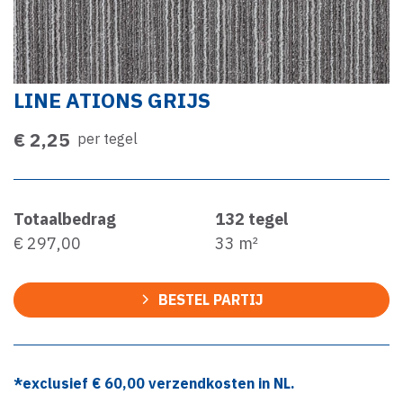
LINE ATIONS GRIJS
€ 2,25
per tegel
Totaalbedrag
132
tegel
€ 297,00
33
m²
BESTEL PARTIJ
*exclusief €
60,00
verzendkosten in NL.