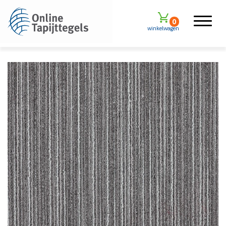
0
winkelwagen