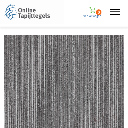
0
winkelwagen