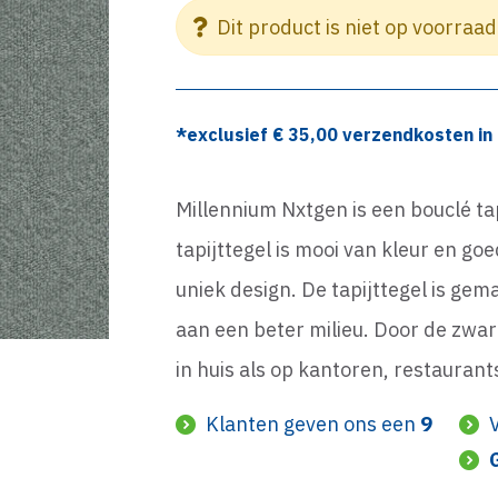
Dit product is niet op voorraad
*exclusief €
35,00
verzendkosten in 
Millennium Nxtgen is een bouclé ta
tapijttegel is mooi van kleur en g
uniek design. De tapijttegel is ge
aan een beter milieu. Door de zware
in huis als op kantoren, restaurant
Klanten geven ons een
9