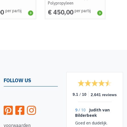
Polypropyleen
00
€ 450,00
per partij
per partij
FOLLOW US
/
9.1
10
2.641 reviews
9
/
10
Judith van
Bilderbeek
Goed en duidelijk.
voorwaarden