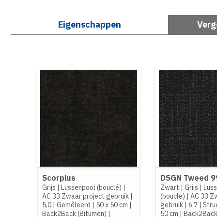
Eigenschappen
Verg
Scorpius
DSGN Tweed 9
Grijs
|
Lussenpool (bouclé)
|
Zwart
|
Grijs
|
Lus
AC 33 Zwaar project gebruik
|
(bouclé)
|
AC 33 Zw
5,0
|
Gemêleerd
|
50 x 50 cm
|
gebruik
|
6,7
|
Stru
Back2Back (Bitumen)
|
50 cm
|
Back2Back