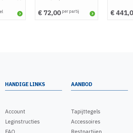
€ 72,00
€ 441,
per partij
el
HANDIGE LINKS
AANBOD
Account
Tapijttegels
Leginstructies
Accessoires
FAQ
Restpartijen