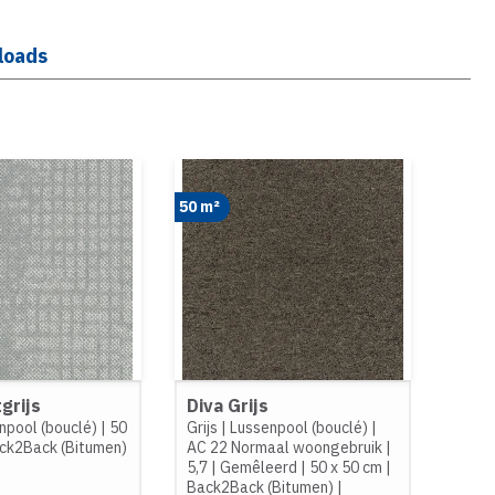
loads
50 m²
grijs
Diva Grijs
npool (bouclé)
|
50
Grijs
|
Lussenpool (bouclé)
|
ck2Back (Bitumen)
AC 22 Normaal woongebruik
|
5,7
|
Gemêleerd
|
50 x 50 cm
|
Back2Back (Bitumen)
|