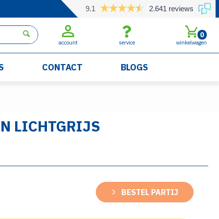
9.1
2.641 reviews
0
account
service
winkelwagen
S
CONTACT
BLOGS
N LICHTGRIJS
BESTEL PARTIJ