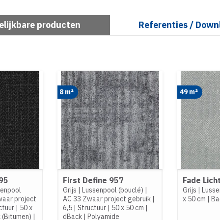
elijkbare producten
Referenties / Down
8 m²
49 m²
95
First Define 957
Fade Licht
senpool
Grijs
|
Lussenpool (bouclé)
|
Grijs
|
Lusse
aar project
AC 33 Zwaar project gebruik
|
x 50 cm
|
Ba
ctuur
|
50 x
6,5
|
Structuur
|
50 x 50 cm
|
 (Bitumen)
|
dBack
|
Polyamide