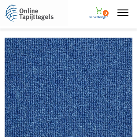
0
winkelwagen