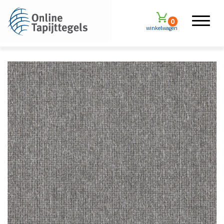
0
winkelwagen