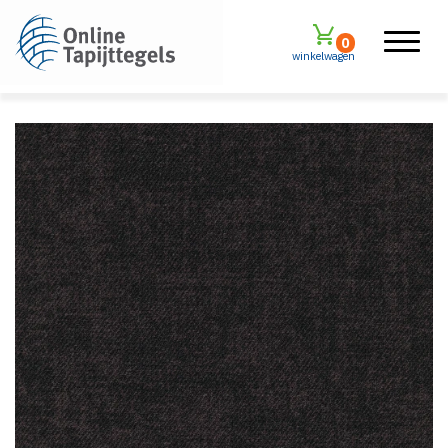
0
winkelwagen