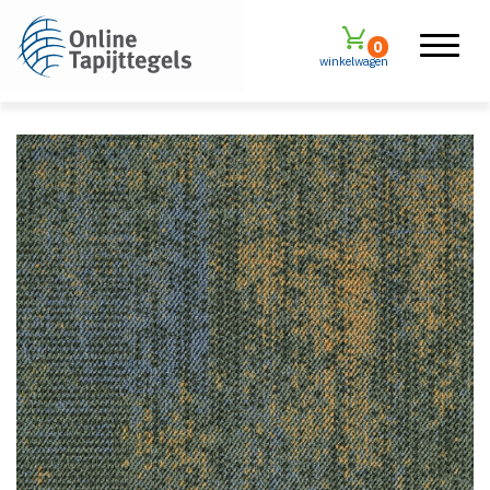
0
winkelwagen