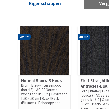
Eigenschappen
Verg
29 m²
15 m²
Normal Blauw B Keus
First Straightli
Bruin
|
Blauw
|
Lussenpool
Antraciet-Bla
(bouclé)
|
AC 22 Normaal
Grijs
|
Blauw
|
Lus
woongebruik
|
5,7
|
Gestreept
(bouclé)
|
AC 33 Zw
|
50 x 50 cm
|
Back2Back
gebruik
|
6,2
|
Ges
(Bitumen)
|
Polypropyleen
50 cm
|
Back2Back
Econylgaren (gere