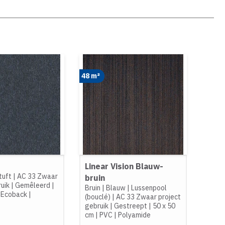
48 m²
Linear Vision Blauw-
tuft
|
AC 33 Zwaar
bruin
ruik
|
Gemêleerd
|
Bruin
|
Blauw
|
Lussenpool
|
Ecoback
|
(bouclé)
|
AC 33 Zwaar project
gebruik
|
Gestreept
|
50 x 50
cm
|
PVC
|
Polyamide