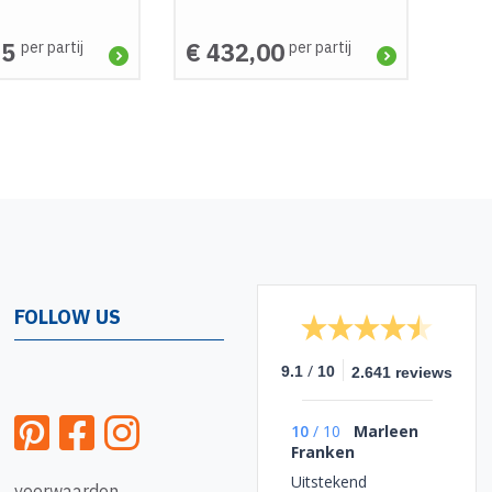
75
€ 432,00
per partij
per partij
FOLLOW US
/
9.1
10
2.641 reviews
10
/
10
Marleen
Franken
Uitstekend
voorwaarden