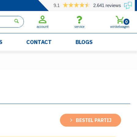
9.1
2.641 reviews
0
account
service
winkelwagen
S
CONTACT
BLOGS
BESTEL PARTIJ