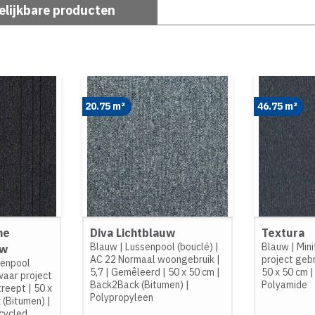
elijkbare producten
20.75 m²
46.75 m²
ne
Diva Lichtblauw
Textura
Blauw
|
Lussenpool (bouclé)
|
Blauw
|
Mini
uw
AC 22 Normaal woongebruik
|
project geb
senpool
5,7
|
Gemêleerd
|
50 x 50 cm
|
50 x 50 cm
aar project
Back2Back (Bitumen)
|
Polyamide
treept
|
50 x
Polypropyleen
 (Bitumen)
|
cycled