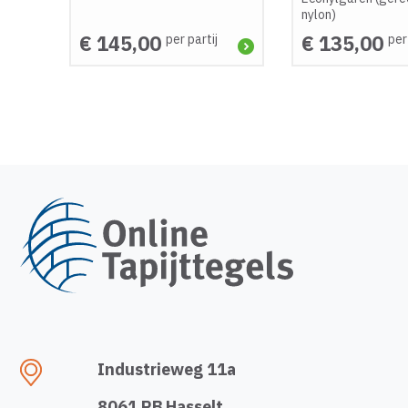
nylon)
€ 145,00
€ 135,00
per partij
per
Industrieweg 11a
8061 RB Hasselt