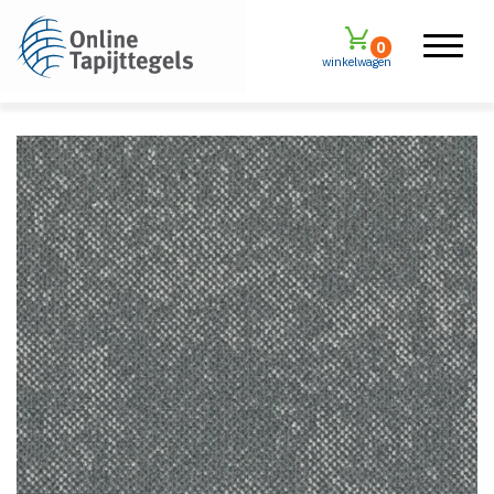
0
winkelwagen