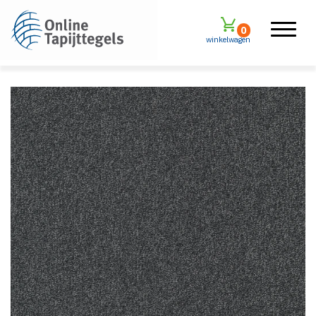
0
winkelwagen