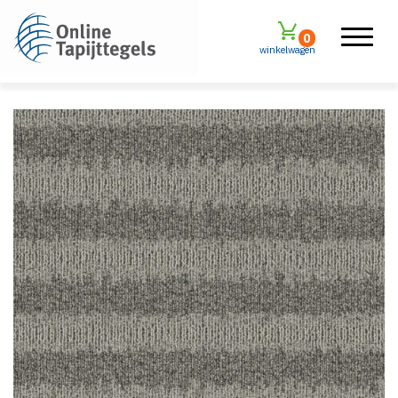
0
winkelwagen