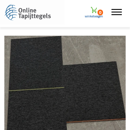
0
winkelwagen