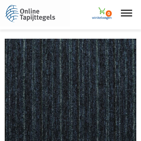
0
winkelwagen