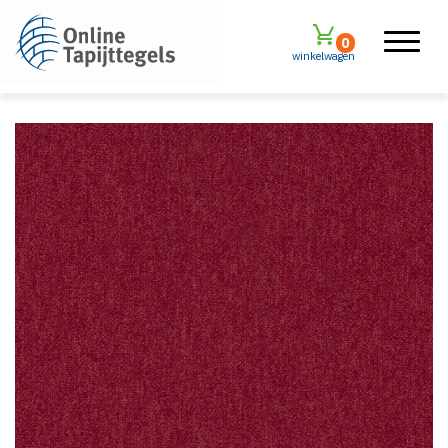
0
winkelwagen