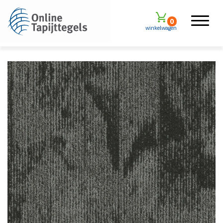
0
winkelwagen