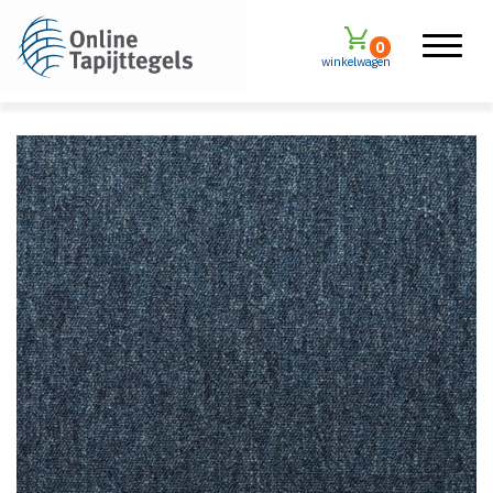
0
winkelwagen