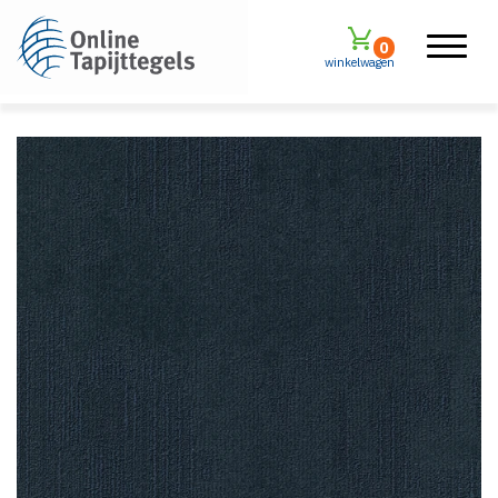
0
winkelwagen